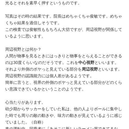
光るとそれを素早く押すというものです。
写真はその時の結果です。院長はめちゃくちゃ俊敏です。めちゃ
くちゃ結果を過信しそうです。
この検査では俊敏性ももちろん大切ですが、周辺視野が関係して
いるように思います。
周辺視野とは何か？
人間が物事を見るときにはっきりと物事をとらえることができる
のは30度くらいなのだそうです。これを
中心視野
といいます。
それより外側のボヤっと見えている部分を
周辺視野
といいます。
周辺視野の認識能力には個人差があるようです。
簡単に言うと、視界の外側のボヤっと見えている部分がどのくら
い意識できているかということのようです。
心当たりがあります。
幼少期からサッカーをしていた私は、他の人よりボールに集中し
た時でも周りの敵の動きや、味方の動きが見えているように感じ
ていました。（自称）
車の運転中、同乗者に『あそこに新しいラーメン屋できてるな