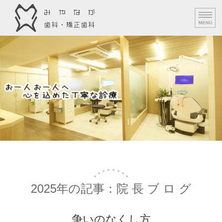
みやなが歯科・矯正歯科｜守口市
みや
ホーム
診 療 案 内
料 金 表
スタッフ 紹 介
ア ク セ ス
2025年の記事：院 長 ブ ロ グ
争いのなくし方