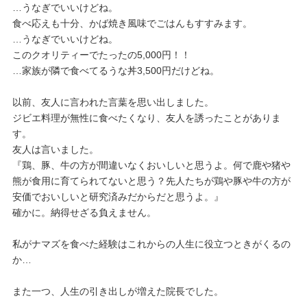
…うなぎでいいけどね。
食べ応えも十分、かば焼き風味でごはんもすすみます。
…うなぎでいいけどね。
このクオリティーでたったの5,000円！！
…家族が隣で食べてるうな丼3,500円だけどね。
以前、友人に言われた言葉を思い出しました。
ジビエ料理が無性に食べたくなり、友人を誘ったことがありま
す。
友人は言いました。
『鶏、豚、牛の方が間違いなくおいしいと思うよ。何で鹿や猪や
熊が食用に育てられてないと思う？先人たちが鶏や豚や牛の方が
安価でおいしいと研究済みだからだと思うよ。』
確かに。納得せざる負えません。
私がナマズを食べた経験はこれからの人生に役立つときがくるの
か…
また一つ、人生の引き出しが増えた院長でした。