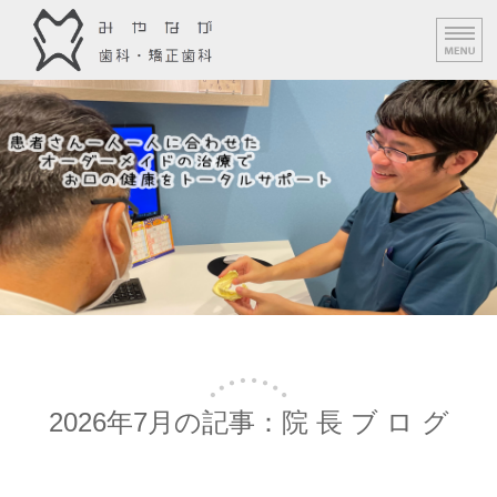
みやなが歯科・矯正歯科｜守口市
みや
ホーム
診 療 案 内
料 金 表
スタッフ 紹 介
ア ク セ ス
2026年7月の記事：院 長 ブ ロ グ