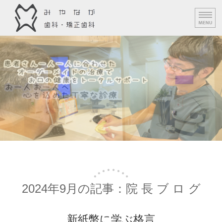
みやなが歯科・矯正歯科｜守口市
みや
ホーム
診 療 案 内
料 金 表
スタッフ 紹 介
ア ク セ ス
2024年9月の記事：院 長 ブ ロ グ
新紙幣に学ぶ格言