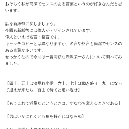
おそらく私が簡潔でセンスのある言葉というのが好きなんだと思
います。
話を新紙幣に戻しましょう。
今回も新紙幣には偉人がデザインされています。
偉人といえば名言・格言です。
キャッチコピーとは異なりますが、名言や格言も簡潔でセンスの
ある言葉が多いです。
せっかくなので今回は一番高額な渋沢栄一さんについて調べてみ
ました。
【四十、五十は洟垂れ小僧 六十、七十は働き盛り 九十になっ
て迎えが来たら 百まで待てと追い返せ】
【もうこれで満足だというときは、すなわち衰えるときである】
【男はいかに丸くとも角を持たねばならぬ】