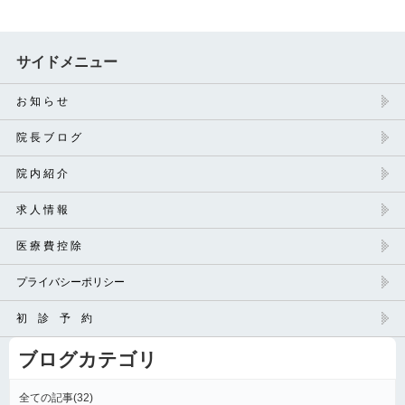
サイドメニュー
お 知 ら せ
院 長 ブ ロ グ
院 内 紹 介
求 人 情 報
医 療 費 控 除
プライバシーポリシー
初 診 予 約
ブログカテゴリ
全ての記事(32)